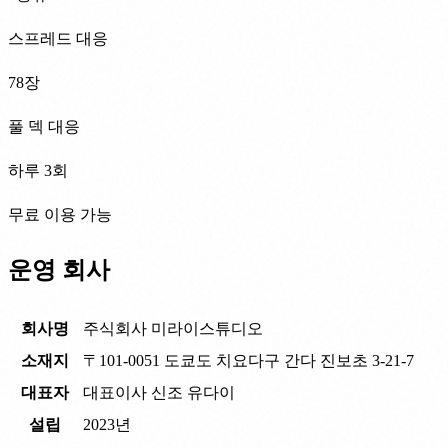
스프레드 대응
78장
풀 덱 대응
하루 3회
무료 이용 가능
운영 회사
회사명
주식회사 미라이스튜디오
소재지
〒101-0051 도쿄도 치요다구 간다 진보초 3-21-7
대표자
대표이사 신조 유다이
설립
2023년