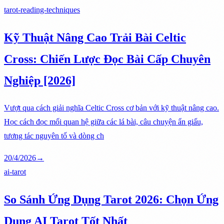
tarot-reading-techniques
Kỹ Thuật Nâng Cao Trải Bài Celtic
Cross: Chiến Lược Đọc Bài Cấp Chuyên
Nghiệp [2026]
Vượt qua cách giải nghĩa Celtic Cross cơ bản với kỹ thuật nâng cao.
Học cách đọc mối quan hệ giữa các lá bài, câu chuyện ẩn giấu,
tương tác nguyên tố và dòng ch
20/4/2026
→
ai-tarot
So Sánh Ứng Dụng Tarot 2026: Chọn Ứng
Dụng AI Tarot Tốt Nhất