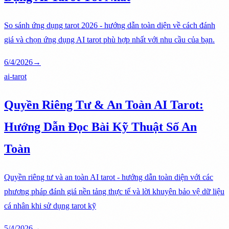
So sánh ứng dụng tarot 2026 - hướng dẫn toàn diện về cách đánh
giá và chọn ứng dụng AI tarot phù hợp nhất với nhu cầu của bạn.
6/4/2026
→
ai-tarot
Quyền Riêng Tư & An Toàn AI Tarot:
Hướng Dẫn Đọc Bài Kỹ Thuật Số An
Toàn
Quyền riêng tư và an toàn AI tarot - hướng dẫn toàn diện với các
phương pháp đánh giá nền tảng thực tế và lời khuyên bảo vệ dữ liệu
cá nhân khi sử dụng tarot kỹ
5/4/2026
→