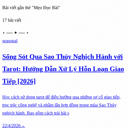
Bài viết gắn thẻ "Mẹo Đọc Bài"
17 bài viết
⋆ ── ✦ ── ⋆
seasonal
Sống Sót Qua Sao Thủy Nghịch Hành với
Tarot: Hướng Dẫn Xử Lý Hỗn Loạn Giao
Tiếp [2026]
Học cách sử dụng tarot để điều hướng qua những sự cố giao tiếp,
trục trặc công nghệ và nhầm lẫn hợp đồng trong mùa Sao Thủy
nghịch hành. Bao gồm cách trải bài s
22/4/2026
→