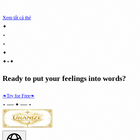
Xem tất cả thẻ
✦
⋆
⋆
✦
✦
⋆
✦
Ready to put your feelings into words?
❧
Try for Free
❧
⋆ ── ✦ ── ⋆