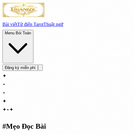
Bài viết
Từ điển Tarot
Thuật ngữ
Menu Bói Toán
Đăng ký miễn phí
✦
⋆
⋆
✦
✦
⋆
✦
#
Mẹo Đọc Bài