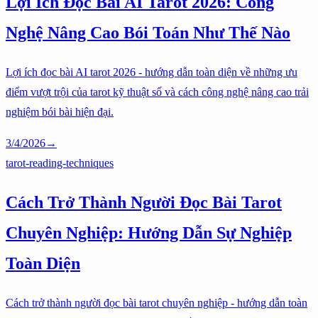
Lợi Ích Đọc Bài AI Tarot 2026: Công
Nghệ Nâng Cao Bói Toán Như Thế Nào
Lợi ích đọc bài AI tarot 2026 - hướng dẫn toàn diện về những ưu
điểm vượt trội của tarot kỹ thuật số và cách công nghệ nâng cao trải
nghiệm bói bài hiện đại.
3/4/2026
→
tarot-reading-techniques
Cách Trở Thành Người Đọc Bài Tarot
Chuyên Nghiệp: Hướng Dẫn Sự Nghiệp
Toàn Diện
Cách trở thành người đọc bài tarot chuyên nghiệp - hướng dẫn toàn