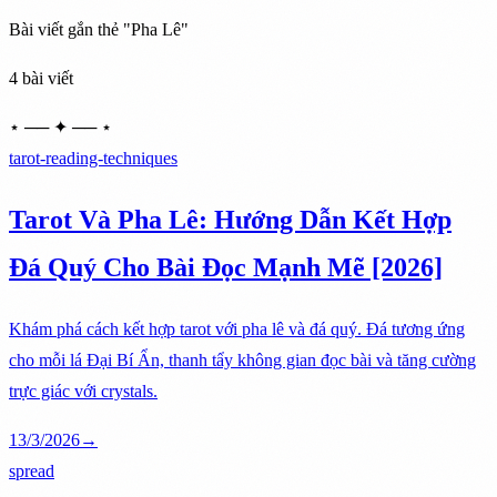
Bài viết gắn thẻ "Pha Lê"
4 bài viết
⋆ ── ✦ ── ⋆
tarot-reading-techniques
Tarot Và Pha Lê: Hướng Dẫn Kết Hợp
Đá Quý Cho Bài Đọc Mạnh Mẽ [2026]
Khám phá cách kết hợp tarot với pha lê và đá quý. Đá tương ứng
cho mỗi lá Đại Bí Ẩn, thanh tẩy không gian đọc bài và tăng cường
trực giác với crystals.
13/3/2026
→
spread