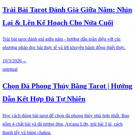
Trải Bài Tarot Đánh Giá Giữa Năm: Nhìn
Lại & Lên Kế Hoạch Cho Nửa Cuối
Trải bài tarot đánh giá giữa năm - hướng dẫn toàn diện với các
phương pháp đọc bài thực tế và lời khuyên hành động thiết thực.
10/3/2026
→
spiritual
Chọn Đá Phong Thủy Bằng Tarot | Hướng
Dẫn Kết Hợp Đá Tự Nhiên
Học cách dùng bài tarot để chọn đá phong thủy phù hợp nhất. Bao
gồm 4 chất bài và đá tương ứng, Arcana Lớn, trải bài 3 lá, cách
thanh tẩy và bảng chakra.