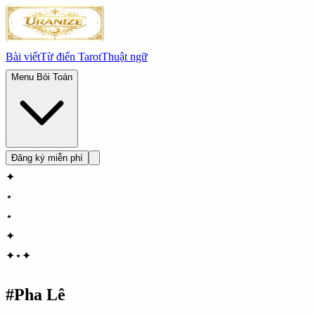
Bài viết
Từ điển Tarot
Thuật ngữ
Menu Bói Toán
Đăng ký miễn phí
✦
⋆
⋆
✦
✦
⋆
✦
#
Pha Lê