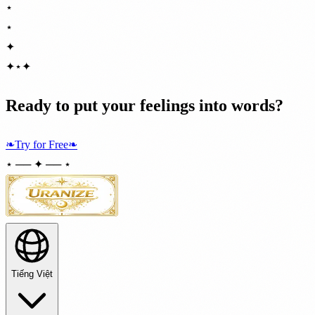
⋆
⋆
✦
✦
⋆
✦
Ready to put your feelings into words?
❧
Try for Free
❧
⋆ ── ✦ ── ⋆
Tiếng Việt