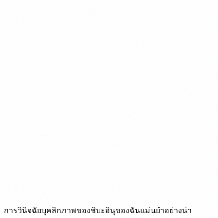
การวินิจฉัยบุคลิกภาพของชิบะอินุของฉันแม่นยำอย่างน่า