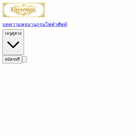
บทความ
พจนานุกรมไพ่
คำศัพท์
เมนูดูดวง
สมัครฟรี