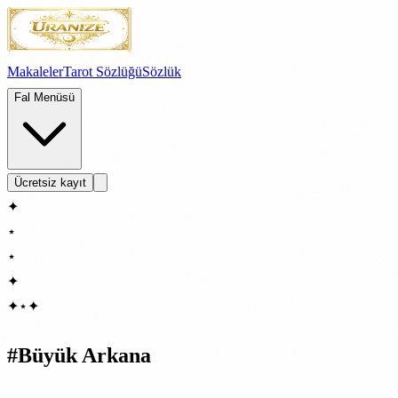
Makaleler
Tarot Sözlüğü
Sözlük
Fal Menüsü
Ücretsiz kayıt
✦
⋆
⋆
✦
✦
⋆
✦
#
Büyük Arkana