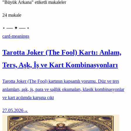
"Büyük Arkana" etiketli makaleler
24 makale
⋆ ── ✦ ── ⋆
card-meanings
Tarotta Joker (The Fool) Kartı: Anlam,
Ters, Aşk, İş ve Kart Kombinasyonları
Tarotta Joker (The Fool) kartının kapsamlı yorumu. Düz ve ters
anlamları, aşk, iş, para ve sağlık okumaları, klasik kombinasyonlar
ve kart açılımda karşına çıkt
27.05.2026
→