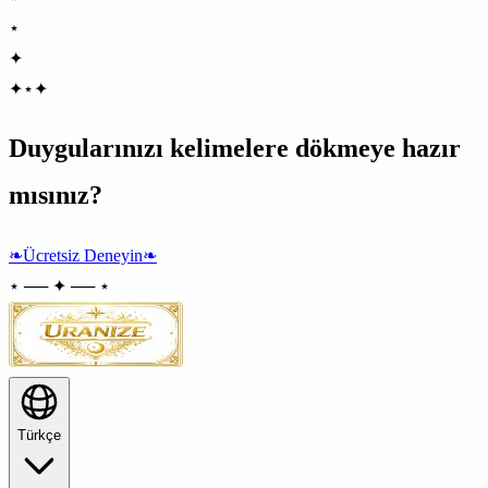
⋆
✦
✦
⋆
✦
Duygularınızı kelimelere dökmeye hazır
mısınız?
❧
Ücretsiz Deneyin
❧
⋆ ── ✦ ── ⋆
Türkçe