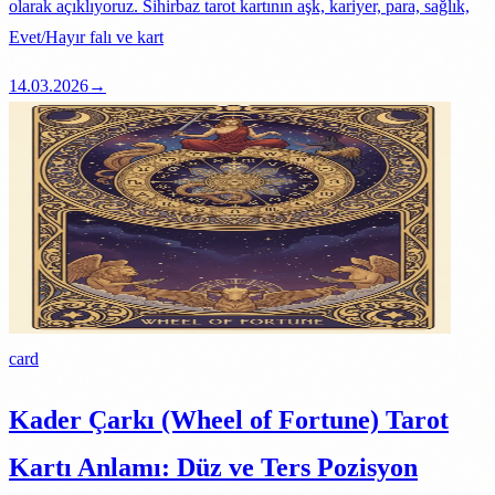
olarak açıklıyoruz. Sihirbaz tarot kartının aşk, kariyer, para, sağlık,
Evet/Hayır falı ve kart
14.03.2026
→
card
Kader Çarkı (Wheel of Fortune) Tarot
Kartı Anlamı: Düz ve Ters Pozisyon