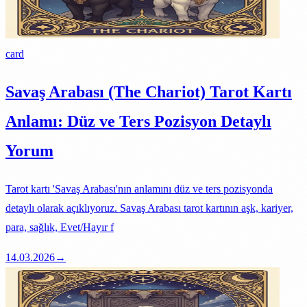
card
Savaş Arabası (The Chariot) Tarot Kartı
Anlamı: Düz ve Ters Pozisyon Detaylı
Yorum
Tarot kartı 'Savaş Arabası'nın anlamını düz ve ters pozisyonda
detaylı olarak açıklıyoruz. Savaş Arabası tarot kartının aşk, kariyer,
para, sağlık, Evet/Hayır f
14.03.2026
→