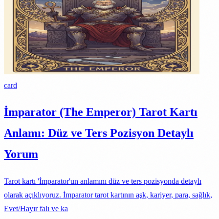
card
İmparator (The Emperor) Tarot Kartı
Anlamı: Düz ve Ters Pozisyon Detaylı
Yorum
Tarot kartı 'İmparator'un anlamını düz ve ters pozisyonda detaylı
olarak açıklıyoruz. İmparator tarot kartının aşk, kariyer, para, sağlık,
Evet/Hayır falı ve ka