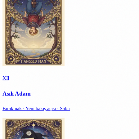
XII
Asılı Adam
Bırakmak · Yeni bakış açısı · Sabır