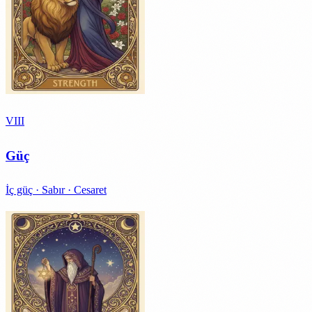
VIII
Güç
İç güç · Sabır · Cesaret