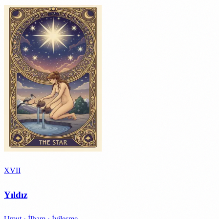
XVII
Yıldız
Umut · İlham · İyileşme