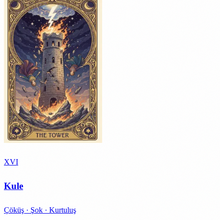
XVI
Kule
Çöküş · Şok · Kurtuluş