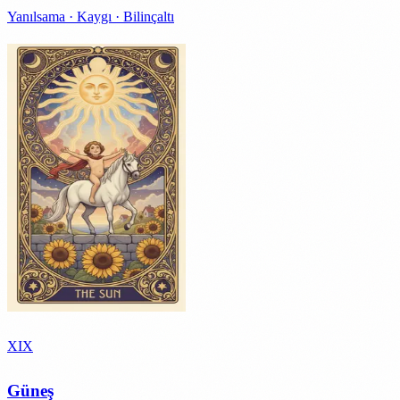
Yanılsama · Kaygı · Bilinçaltı
XIX
Güneş