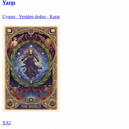
Yargı
Uyanış · Yeniden doğuş · Karar
XXI