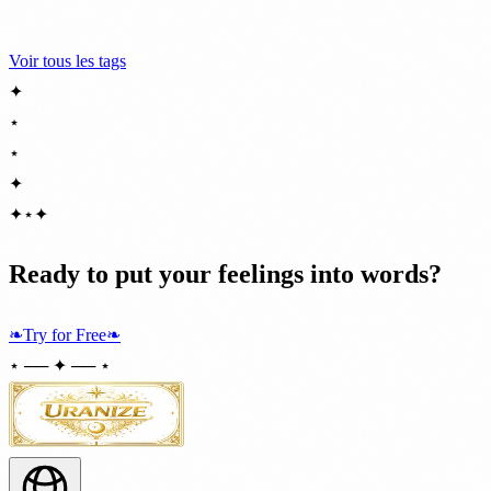
Voir tous les tags
✦
⋆
⋆
✦
✦
⋆
✦
Ready to put your feelings into words?
❧
Try for Free
❧
⋆ ── ✦ ── ⋆