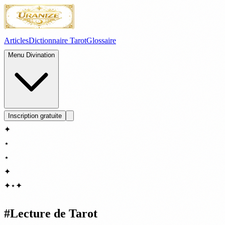
Articles
Dictionnaire Tarot
Glossaire
Menu Divination
Inscription gratuite
✦
⋆
⋆
✦
✦
⋆
✦
#
Lecture de Tarot