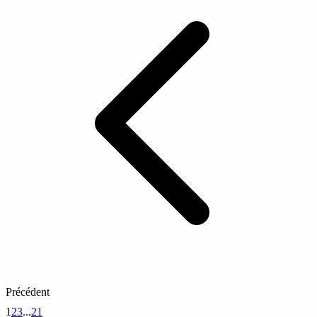
Précédent
1
2
3
...
21