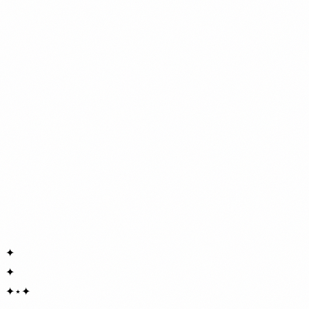
✦
✦
✦
⋆
✦