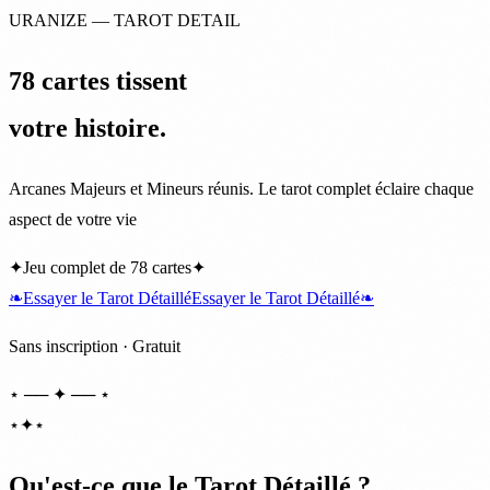
URANIZE — TAROT DETAIL
78 cartes tissent
votre histoire.
Arcanes Majeurs et Mineurs réunis. Le tarot complet éclaire chaque
aspect de votre vie
✦
Jeu complet de 78 cartes
✦
❧
Essayer le Tarot Détaillé
Essayer le Tarot Détaillé
❧
Sans inscription · Gratuit
⋆ ── ✦ ── ⋆
⋆
✦
⋆
Qu'est-ce que le Tarot Détaillé ?