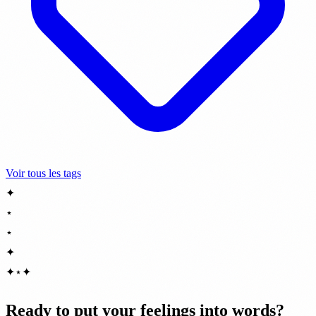
Voir tous les tags
✦
⋆
⋆
✦
✦
⋆
✦
Ready to put your feelings into words?