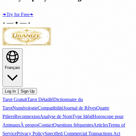
❧
Try for Free
❧
⋆ ── ✦ ── ⋆
Français
Log In
Sign Up
Tarot Gratuit
Tarot Détaillé
Dictionnaire du
Tarot
Numérologie
Compatibilité
Journal de Rêves
Quatre
Piliers
Reconnexion
Analyse de Nom
Type Idéal
Horoscope pour
Animaux
À propos
Contact
Questions fréquentes
Articles
Terms of
Service
Privacy Policy
Specified Commercial Transactions Act