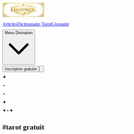
Articles
Dictionnaire Tarot
Glossaire
Menu Divination
Inscription gratuite
✦
⋆
⋆
✦
✦
⋆
✦
#
tarot gratuit