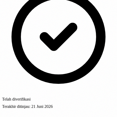
Telah diverifikasi
Terakhir ditinjau
:
21 Juni 2026