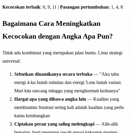
Kecocokan terbaik
: 6, 9, 11 |
Pasangan pertumbuhan
: 1, 4, 8
Bagaimana Cara Meningkatkan
Kecocokan dengan Angka Apa Pun?
Tidak ada kombinasi yang merupakan jalan buntu. Lima strategi
universal:
Sebutkan dinamikanya secara terbuka
— "Aku tahu
energi 4-ku butuh rutinitas dan energi 5-mu butuh variasi.
Mari kita rancang minggu yang menghormati keduanya"
Hargai apa yang dibawa angka lain
— Kualitas yang
membuatmu frustrasi sering kali adalah kualitas yang perlu
kamu kembangkan
Ciptakan peran yang saling melengkapi
— Alih-alih
bersaing, bagi tanggung jawab sesuai kekuatan masing-