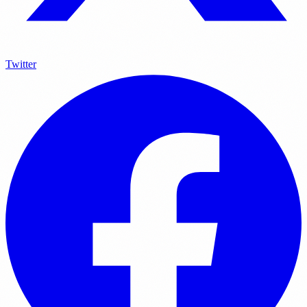
Twitter