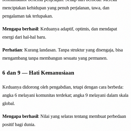
menciptakan kehidupan yang penuh perjalanan, tawa, dan
pengalaman tak terlupakan.
Mengapa berhasil
: Keduanya adaptif, optimis, dan mendapat
energi dari hal-hal baru.
Perhatian
: Kurang landasan. Tanpa struktur yang disengaja, bisa
mengambang tanpa membangun sesuatu yang permanen.
6 dan 9 — Hati Kemanusiaan
Keduanya didorong oleh pengabdian, tetapi dengan cara berbeda:
angka 6 melayani komunitas terdekat; angka 9 melayani dalam skala
global.
Mengapa berhasil
: Nilai yang selaras tentang membuat perbedaan
positif bagi dunia.