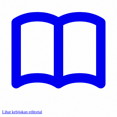
Lihat kebijakan editorial