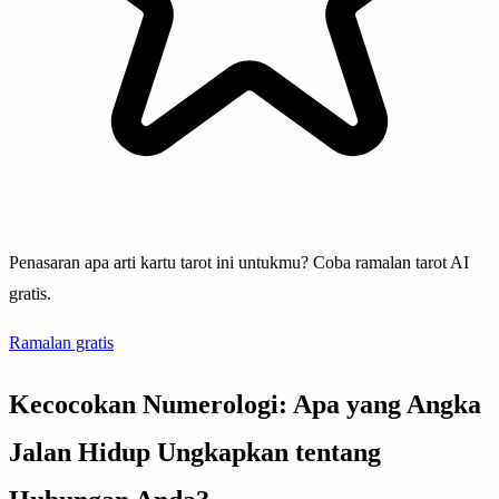
Penasaran apa arti kartu tarot ini untukmu? Coba ramalan tarot AI
gratis.
Ramalan gratis
Kecocokan Numerologi: Apa yang Angka
Jalan Hidup Ungkapkan tentang