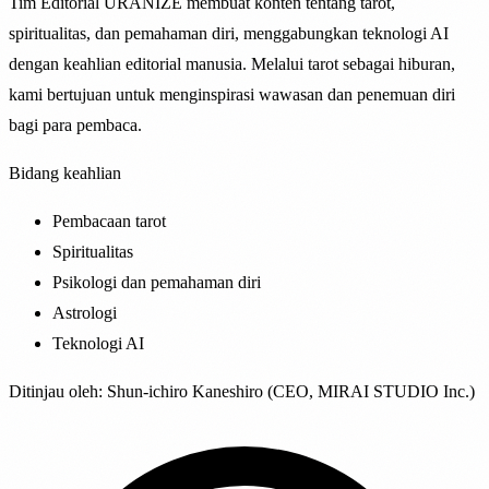
Tim Editorial URANIZE membuat konten tentang tarot,
spiritualitas, dan pemahaman diri, menggabungkan teknologi AI
dengan keahlian editorial manusia. Melalui tarot sebagai hiburan,
kami bertujuan untuk menginspirasi wawasan dan penemuan diri
bagi para pembaca.
Bidang keahlian
Pembacaan tarot
Spiritualitas
Psikologi dan pemahaman diri
Astrologi
Teknologi AI
Ditinjau oleh
:
Shun-ichiro Kaneshiro (CEO, MIRAI STUDIO Inc.)