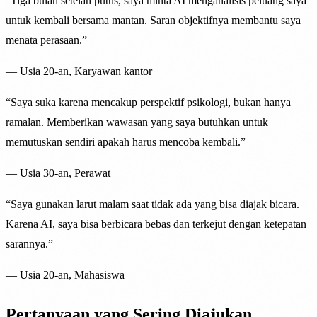
“
Tiga bulan setelah putus, saya minta AI menganalisis peluang saya
untuk kembali bersama mantan. Saran objektifnya membantu saya
menata perasaan.
”
—
Usia 20-an, Karyawan kantor
“
Saya suka karena mencakup perspektif psikologi, bukan hanya
ramalan. Memberikan wawasan yang saya butuhkan untuk
memutuskan sendiri apakah harus mencoba kembali.
”
—
Usia 30-an, Perawat
“
Saya gunakan larut malam saat tidak ada yang bisa diajak bicara.
Karena AI, saya bisa berbicara bebas dan terkejut dengan ketepatan
sarannya.
”
—
Usia 20-an, Mahasiswa
Pertanyaan yang Sering Diajukan