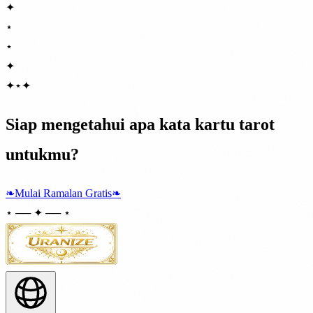
✦
⋆
⋆
✦
✦
⋆
✦
Siap mengetahui apa kata kartu tarot
untukmu?
❧
Mulai Ramalan Gratis
❧
⋆ ── ✦ ── ⋆