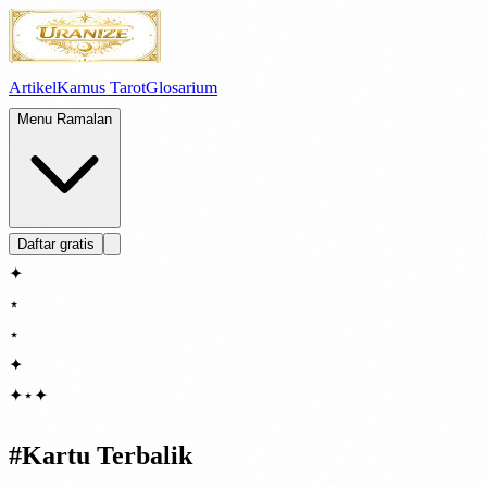
Artikel
Kamus Tarot
Glosarium
Menu Ramalan
Daftar gratis
✦
⋆
⋆
✦
✦
⋆
✦
#
Kartu Terbalik