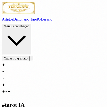
Artigos
Dicionário Tarot
Glossário
Menu Adivinhação
Cadastro gratuito
✦
⋆
⋆
✦
✦
⋆
✦
#
tarot IA