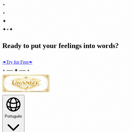
⋆
⋆
✦
✦
⋆
✦
Ready to put your feelings into words?
❧
Try for Free
❧
⋆ ── ✦ ── ⋆
Português