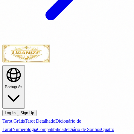
Português
Log In
Sign Up
Tarot Grátis
Tarot Detalhado
Dicionário de
Tarot
Numerologia
Compatibilidade
Diário de Sonhos
Quatro