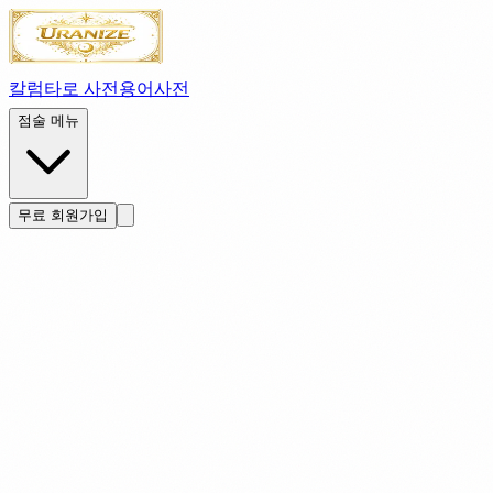
칼럼
타로 사전
용어사전
점술 메뉴
무료 회원가입